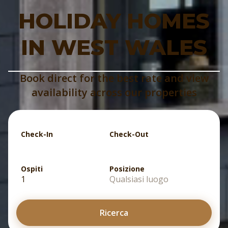
HOLIDAY HOMES
IN WEST WALES
Book direct for the best rate and view
availability across our properties
Check-In
Check-Out
Ospiti
Posizione
1
Qualsiasi luogo
Ricerca