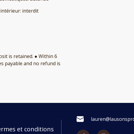
'intérieur
:
interdit
it is retained. ● Within 6
es payable and no refund is
lauren@lausonspro
rmes et conditions