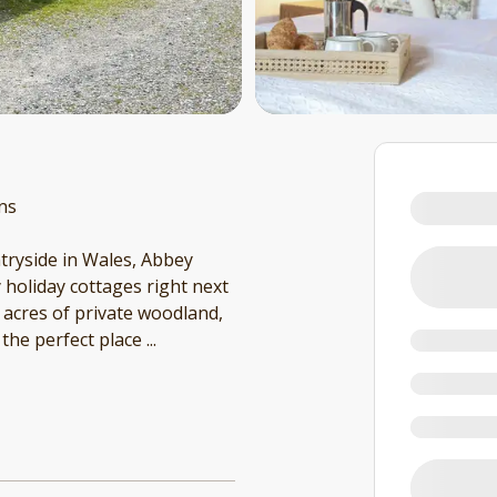
ins
tryside in Wales, Abbey
y holiday cottages right next
0 acres of private woodland,
 the perfect place
...