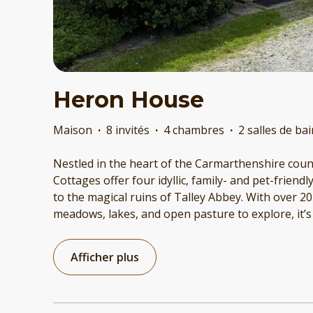
Heron House
Maison
·
8 invités
·
4 chambres
·
2 salles de ba
Nestled in the heart of the Carmarthenshire coun
Cottages offer four idyllic, family- and pet-friendl
to the magical ruins of Talley Abbey. With over 2
meadows, lakes, and open pasture to explore, it’s
Afficher plus